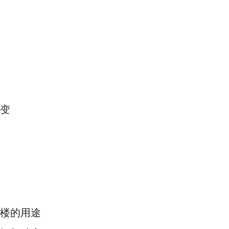
变
：
楼的用途