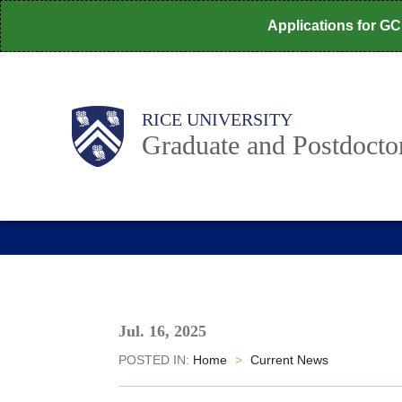
Skip
Applications for G
to
main
content
Body
Main
RICE UNIVERSITY
Nav
Graduate and Postdoctor
Jul. 16, 2025
POSTED IN:
Home
>
Current News