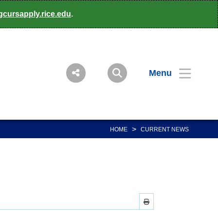
gcursapply.rice.edu
.
Menu
>
HOME
CURRENT NEWS