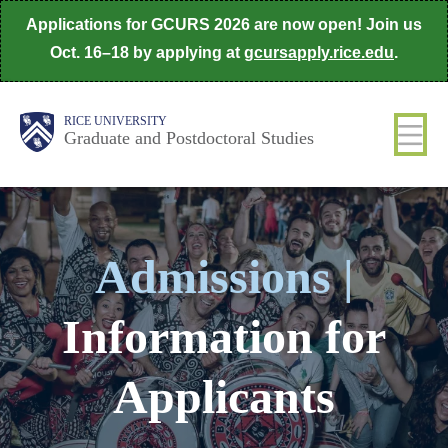
Skip
Applications for GCURS 2026 are now open! Join us
to
Oct. 16–18 by applying at
gcursapply.rice.edu
.
main
content
Body
Main
RICE UNIVERSITY
Graduate and Postdoctoral Studies
Nav
Admissions |
Information for
Applicants