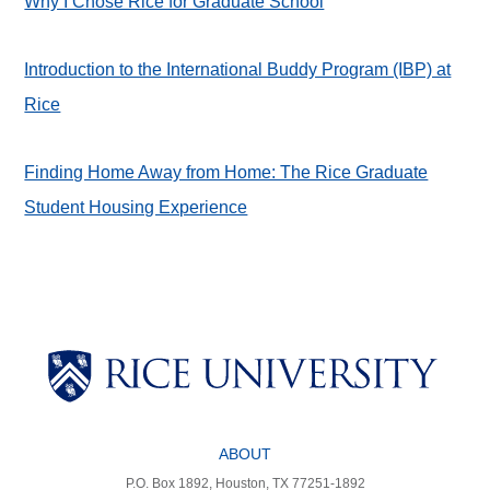
Why I Chose Rice for Graduate School
Introduction to the International Buddy Program (IBP) at
Rice
Finding Home Away from Home: The Rice Graduate
Student Housing Experience
Body
Body
Body
Body
Body
ABOUT
P.O. Box 1892, Houston, TX 77251-1892