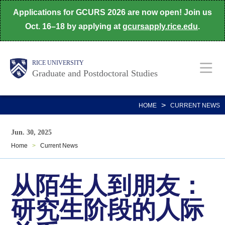
Skip
Applications for GCURS 2026 are now open! Join us
to
Oct. 16–18 by applying at
gcursapply.rice.edu
.
main
content
Body
Main
RICE UNIVERSITY
Nav
Graduate and Postdoctoral Studies
>
HOME
CURRENT NEWS
Jun. 30, 2025
Home
>
Current News
从陌生人到朋友：
研究生阶段的人际