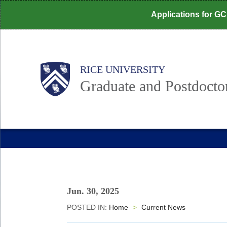
Skip
Applications for G
to
main
content
Body
Main
RICE UNIVERSITY
Graduate and Postdoctor
Nav
Jun. 30, 2025
POSTED IN:
Home
>
Current News