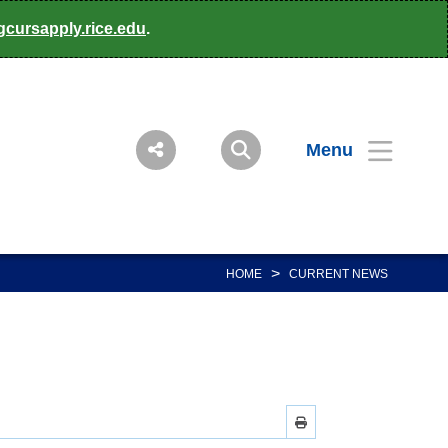
gcursapply.rice.edu
.
Menu
>
HOME
CURRENT NEWS