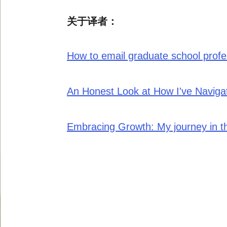
关于译者：
How to email graduate school prof
An Honest Look at How I've Navig
Embracing Growth: My journey in 